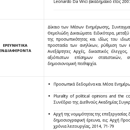
Leonardo Da Vinci (ακαδημαϊκό έτος 200
Δίκαιο των Μέσων Ενημέρωσης, Συνταγματι
Θεμελιώδη Δικαιώματα. Ειδικότερα, μεταξ
της προσωπικότητας και ιδίως του ιδιω
προστασία των ανηλίκων, ρύθμιση των 
ΕΡΕΥΝΗΤΙΚΑ
ΕΝΔΙΑΦΕΡΟΝΤΑ
Ανεξάρτητες Αρχές, δικαστικός έλεγχος
αξιόπιστων επίσημων στατιστικών, α
δημοσιονομική πειθαρχία.
Προσωπικά δεδομένα και Μέσα Ενημέρω
Plurality of political opinions and the
Συνέδριο της Διεθνούς Ακαδημίας Συγκρ
Αρχή της νομιμότητας της επεξεργασία
δημοσιογραφική έρευνα, εις: Αρχή Πρ
χρόνια λειτουργίας, 2014, 71-79