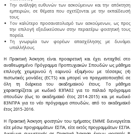
Την ανάληψη ευθυνών των ασκούμενων και την απόκτηση
εμπειριών, σε θέματα που σχετίζονται με την εκπαίδευσή
τους.
Τον καλύτερο προσανατολισμό των ασκούμενων, ως προς
την επιλογή εξειδικεύσεων στην περαιτέρω φοιτητική τους
πορεία.
Τη γνωριμία των φορέων απασχόλησης με δυνάμει
υπαλλήλους.
Η Πρακτική Άσκηση είναι προαιρετική και έχει ενταχθεί στο
αναθεωρημένο Πρόγραμμα Προπτυχιακών Σπουδών ως μάθημα
επιλογής χειμερινού ή εαρινού εξαμήνου με τέσσερις (4)
πιστωτικές μονάδες (ECTS) και μπορεί να πραγματοποιηθεί σε
όλη τη διάρκεια του ακαδημαϊκού έτους. Το μάθημα
χαρακτηρίζεται με κωδικό 83ΠΑ02 για το παλαιό πρόγραμμα
σπουδών (έως το ακαδημαϊκό έτος 2014-2015) και με κωδικό
83ΝΠΡΑ για το νέο πρόγραμμα σπουδών, από το ακαδημαϊκό
έτος 2015-2016.
Η Πρακτική Άσκηση φοιτητών του τμήματος ΕΜΜΕ διενεργείται
είτε μέσω προγραμμάτων ΕΣΠΑ, είτε εκτός προγραμμάτων ΕΣΠΑ.
Δικαίωμα συμμετοχής σε Πρακτική Άσκηση έχουν φοιτητές Β΄