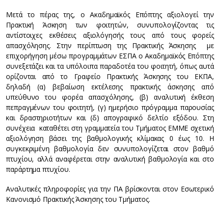
Μετά το πέρας της, ο Ακαδημαϊκός Επόπτης αξιολογεί την
Πρακτική Άσκηση των φοιτητών, συνυπολογίζοντας τις
αντίστοιχες εκθέσεις αξιολόγησής τους από τους φορείς
απασχόλησης. Στην περίπτωση της Πρακτικής Άσκησης με
επιχορήγηση μέσω προγραμμάτων ΕΣΠΑ ο Ακαδημαϊκός Επόπτης
συνεξετάζει και τα υπόλοιπα παραδοτέα του φοιτητή, όπως αυτά
ορίζονται από το Γραφείο Πρακτικής Άσκησης του ΕΚΠΑ,
δηλαδή (α) βεβαίωση εκτέλεσης πρακτικής άσκησης από
υπεύθυνο του φορέα απασχόλησης, (β) αναλυτική έκθεση
πεπραγμένων του φοιτητή, (γ) ημερήσιο πρόγραμμα παρουσίας
και δραστηριοτήτων και (δ) απογραφικό δελτίο εξόδου. Στη
συνέχεια καταθέτει στη γραμματεία του Τμήματος ΕΜΜΕ σχετική
αξιολόγηση βάσει της βαθμολογικής κλίμακας 0 έως 10. Η
συγκεκριμένη βαθμολογία δεν συνυπολογίζεται στον βαθμό
πτυχίου, αλλά αναφέρεται στην αναλυτική βαθμολογία και στο
παράρτημα πτυχίου.
Αναλυτικές πληροφορίες για την ΠΑ βρίσκονται στον Εσωτερικό
Κανονισμό Πρακτικής Άσκησης του Τμήματος.