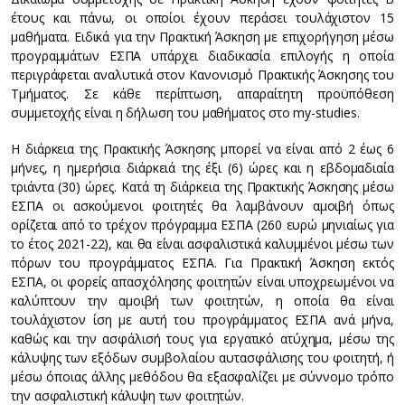
έτους και πάνω, οι οποίοι έχουν περάσει τουλάχιστον 15
μαθήματα. Ειδικά για την Πρακτική Άσκηση με επιχορήγηση μέσω
προγραμμάτων ΕΣΠΑ υπάρχει διαδικασία επιλογής η οποία
περιγράφεται αναλυτικά στον Κανονισμό Πρακτικής Άσκησης του
Τμήματος. Σε κάθε περίπτωση, απαραίτητη προϋπόθεση
συμμετοχής είναι η δήλωση του μαθήματος στο my-studies.
Η διάρκεια της Πρακτικής Άσκησης μπορεί να είναι από 2 έως 6
μήνες, η ημερήσια διάρκειά της έξι (6) ώρες και η εβδομαδιαία
τριάντα (30) ώρες. Κατά τη διάρκεια της Πρακτικής Άσκησης μέσω
ΕΣΠΑ οι ασκούμενοι φοιτητές θα λαμβάνουν αμοιβή όπως
ορίζεται από το τρέχον πρόγραμμα ΕΣΠΑ (260 ευρώ μηνιαίως για
το έτος 2021-22), και θα είναι ασφαλιστικά καλυμμένοι μέσω των
πόρων του προγράμματος ΕΣΠΑ. Για Πρακτική Άσκηση εκτός
ΕΣΠΑ, οι φορείς απασχόλησης φοιτητών είναι υποχρεωμένοι να
καλύπτουν την αμοιβή των φοιτητών, η οποία θα είναι
τουλάχιστον ίση με αυτή του προγράμματος ΕΣΠΑ ανά μήνα,
καθώς και την ασφάλισή τους για εργατικό ατύχημα, μέσω της
κάλυψης των εξόδων συμβολαίου αυτασφάλισης του φοιτητή, ή
μέσω όποιας άλλης μεθόδου θα εξασφαλίζει με σύννομο τρόπο
την ασφαλιστική κάλυψη των φοιτητών.