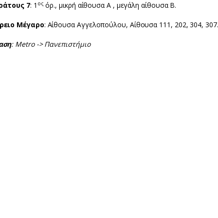
ος
ράτους 7
: 1
όρ., μικρή αίθουσα Α , μεγάλη αίθουσα Β.
ρειο Μέγαρο
: Αίθουσα Αγγελοπούλου, Αίθουσα 111, 202, 304, 307.
αση
: Metro -> Πανεπιστήμιο