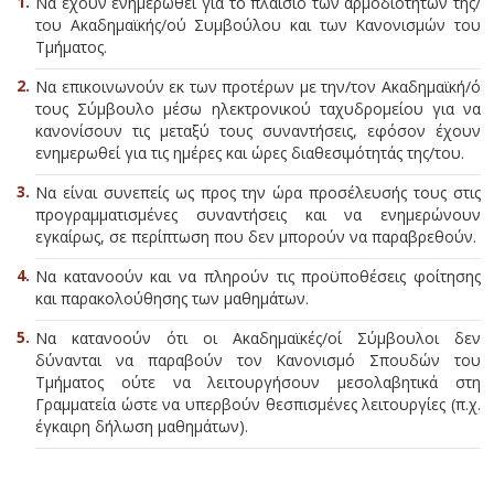
Να έχουν ενημερωθεί για το πλαίσιο των αρμοδιοτήτων της/
του Ακαδημαϊκής/ού Συμβούλου και των Κανονισμών του
Τμήματος.
Να επικοινωνούν εκ των προτέρων με την/τον Ακαδημαϊκή/ό
τους Σύμβουλο μέσω ηλεκτρονικού ταχυδρομείου για να
κανονίσουν τις μεταξύ τους συναντήσεις, εφόσον έχουν
ενημερωθεί για τις ημέρες και ώρες διαθεσιμότητάς της/του.
Να είναι συνεπείς ως προς την ώρα προσέλευσής τους στις
προγραμματισμένες συναντήσεις και να ενημερώνουν
εγκαίρως, σε περίπτωση που δεν μπορούν να παραβρεθούν.
Να κατανοούν και να πληρούν τις προϋποθέσεις φοίτησης
και παρακολούθησης των μαθημάτων.
Να κατανοούν ότι οι Ακαδημαϊκές/οί Σύμβουλοι δεν
δύνανται να παραβούν τον Κανονισμό Σπουδών του
Τμήματος ούτε να λειτουργήσουν μεσολαβητικά στη
Γραμματεία ώστε να υπερβούν θεσπισμένες λειτουργίες (π.χ.
έγκαιρη δήλωση μαθημάτων).