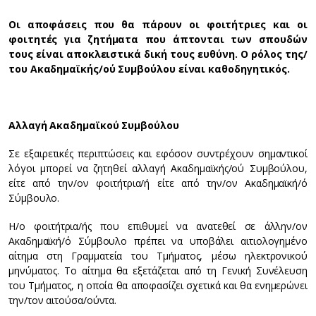
Οι αποφάσεις που θα πάρουν οι φοιτήτριες και οι
φοιτητές για ζητήματα που άπτονται των σπουδών
τους είναι αποκλειστικά δική τους ευθύνη. Ο ρόλος της/
του Ακαδημαϊκής/ού Συμβούλου είναι καθοδηγητικός.
Αλλαγή Ακαδημαϊκού Συμβούλου
Σε εξαιρετικές περιπτώσεις και εφόσον συντρέχουν σημαντικοί
λόγοι μπορεί να ζητηθεί αλλαγή Ακαδημαϊκής/ού Συμβούλου,
είτε από την/ον φοιτήτρια/ή είτε από την/ον Ακαδημαϊκή/ό
Σύμβουλο.
Η/ο φοιτήτρια/ής που επιθυμεί να ανατεθεί σε άλλην/ον
Ακαδημαϊκή/ό Σύμβουλο πρέπει να υποβάλει αιτιολογημένο
αίτημα στη Γραμματεία του Τμήματος, μέσω ηλεκτρονικού
μηνύματος. Το αίτημα θα εξετάζεται από τη Γενική Συνέλευση
του Τμήματος, η οποία θα αποφασίζει σχετικά και θα ενημερώνει
την/τον αιτούσα/ούντα.