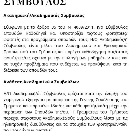
ΣΥΜΒΟΥΛΟΣ
Ακαδημαϊκή/Ακαδημαϊκός Σύμβουλος
Σύμφωνα με το άρθρο 35 του Ν. 4009/2011, η/ο Σύμβουλος
Σπουδών καθοδηγεί και υποστηρίζει τις/τους φοιτήτριες/
φοιτητές στα προγράμματα σπουδών τους. Η/Ο Ακαδημαϊκός/ή
Σύμβουλος είναι μέλος του Ακαδημαϊκού και Ερευνητικού
Προσωπικού του Τμήματος και παρέχει καθοδήγηση στις/στους
φοιτήτριες/τες σχετικά με την επιλογή των μαθημάτων τους και
σε τυχόν προβλήματα που ενδέχεται να προκύψουν κατά τη
διάρκεια των σπουδών τους.
Ανάθεση Ακαδημαϊκών Συμβούλων
Η/Ο Ακαδημαϊκή/ός Σύμβουλος ορίζεται κατά την έναρξη του
χειμερινού εξαμήνου με απόφαση της Γενικής Συνέλευσης του
Τμήματος και παραμένει ίδια/ος για κάθε φοιτήτρια/τή μέχρι την
περάτωση των Σπουδών της/ου. Η Γραμματεία του Τμήματος
παρέχει στις/στους Ακαδημαϊκές/ούς Συμβούλους λίστα με τις
ηλεκτρονικές διευθύνσεις και τα στοιχεία των φοιτητριών/τών
που τους έχουν ανατεθεί.