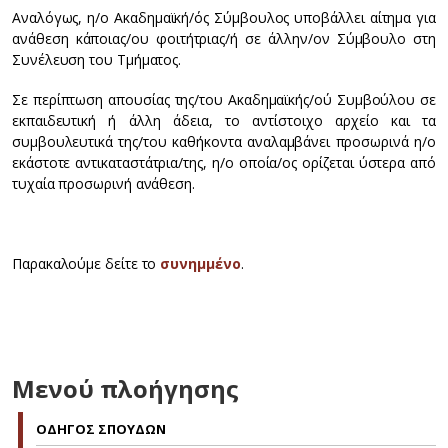
Αναλόγως, η/ο Ακαδημαϊκή/ός Σύμβουλος υποβάλλει αίτημα για
ανάθεση κάποιας/ου φοιτήτριας/ή σε άλλην/ον Σύμβουλο στη
Συνέλευση του Τμήματος.
Σε περίπτωση απουσίας της/του Ακαδημαϊκής/ού Συμβούλου σε
εκπαιδευτική ή άλλη άδεια, το αντίστοιχο αρχείο και τα
συμβουλευτικά της/του καθήκοντα αναλαμβάνει προσωρινά η/ο
εκάστοτε αντικαταστάτρια/της, η/ο οποία/ος ορίζεται ύστερα από
τυχαία προσωρινή ανάθεση.
Παρακαλούμε δείτε το
συνημμένο
.
Μενού πλοήγησης
OΔΗΓΟΣ ΣΠΟΥΔΩΝ